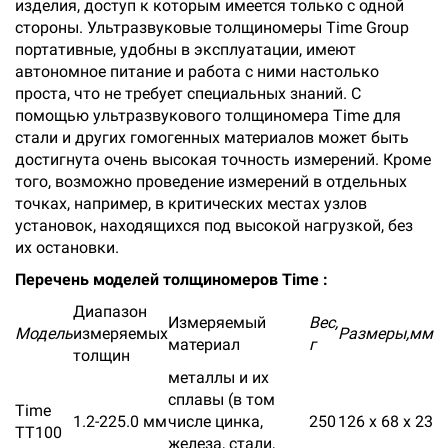
изделия, доступ к которым имеется только с одной
стороны. Ультразвуковые толщиномеры Time Group
портативные, удобны в эксплуатации, имеют
автономное питание и работа с ними настолько
проста, что не требует специальных знаний. С
помощью ультразвукового толщиномера Time для
стали и других гомогенных материалов может быть
достигнута очень высокая точность измерений. Кроме
того, возможно проведение измерений в отдельных
точках, например, в критических местах узлов
установок, находящихся под высокой нагрузкой, без
их остановки.
Перечень моделей толщиномеров Time :
Диапазон
Измеряемый
Вес,
Модель
измеряемых
Размеры,мм
материал
г
толщин
металлы и их
сплавы (в том
Time
1.2-225.0 мм
числе цинка,
250
126 х 68 х 23
ТТ100
железа, стали,