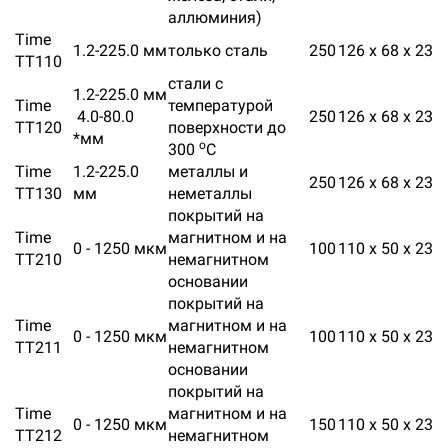
аллюминия)
Time
1.2-225.0 мм
только сталь
250
126 х 68 х 23
ТТ110
стали с
1.2-225.0 мм
Time
температурой
4.0-80.0
250
126 х 68 х 23
ТТ120
поверхности до
*мм
о
300
С
Time
1.2-225.0
металлы и
250
126 х 68 х 23
ТТ130
мм
неметаллы
покрытий на
Time
магнитном и на
0 - 1250 мкм
100
110 x 50 x 23
ТТ210
немагнитном
основании
покрытий на
Time
магнитном и на
0 - 1250 мкм
100
110 x 50 x 23
ТТ211
немагнитном
основании
покрытий на
Time
магнитном и на
0 - 1250 мкм
150
110 x 50 x 23
ТТ212
немагнитном