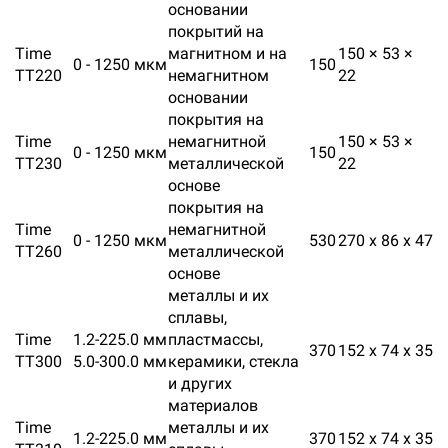
основании
покрытий на
Time
магнитном и на
150 × 53 ×
0 - 1250 мкм
150
ТТ220
немагнитном
22
основании
покрытия на
Time
немагнитной
150 × 53 ×
0 - 1250 мкм
150
ТТ230
металлической
22
основе
покрытия на
Time
немагнитной
0 - 1250 мкм
530
270 x 86 x 47
ТТ260
металлической
основе
металлы и их
сплавы,
Time
1.2-225.0 мм
пластмассы,
370
152 x 74 x 35
ТТ300
5.0-300.0 мм
керамики, стекла
и других
материалов
Time
металлы и их
1.2-225.0 мм
370
152 x 74 x 35