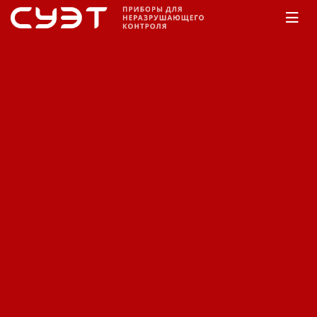
Главная
Каталог
Толщиномеры
Time
Приборы для измерения
толщины деталей,
покрытий Time
(Толщиномеры).
Сортировка:
По наименованию
Сначала недорогие
Сначала дорогие