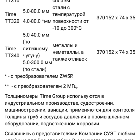
ТТ310
сплавы
стали с
5.0-80.0 мм
Time
температурой
370
152 x 74 x 35
ТТ320
4.0-80.0 *мм
поверхности от
о
-10 до 300
С
5.0-40.0 мм
(по
металлы и
Time
литейному
неметаллы, а
370
152 x 74 x 35
ТТ340
чугуну)
также отливок
5.0-300.0 мм
(по стали)
* - с преобразователем ZW5P.
** - с преобразователем 2 МГц.
Толщиномеры Time Group используются в
индустриальном производстве, судостроении,
машиностроении, авиации, применяются для контроля
толщины труб и сосудов давления в промышленном
оборудовании, подверженном коррозии.
Связвшись с представителями Компании СУЭТ любым