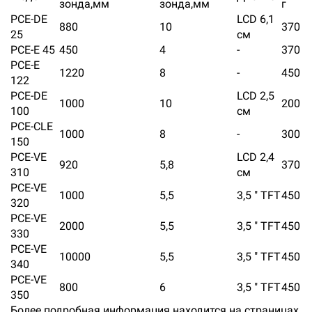
зонда,мм
зонда,мм
г
PCE-DE
LCD 6,1
880
10
370
25
см
PCE-E 45
450
4
-
370
PCE-E
1220
8
-
450
122
PCE-DE
LCD 2,5
1000
10
200
100
см
PCE-CLE
1000
8
-
300
150
PCE-VE
LCD 2,4
920
5,8
370
310
см
PCE-VE
1000
5,5
3,5 " TFT
450
320
PCE-VE
2000
5,5
3,5 " TFT
450
330
PCE-VE
10000
5,5
3,5 " TFT
450
340
PCE-VE
800
6
3,5 " TFT
450
350
Более подробная информация находится на страницах