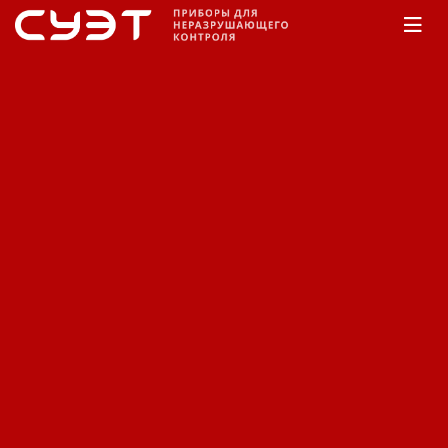
Главная
Каталог
Эндоскопы
PCE
Приборы для визуального
контроля PCE (Эндоскопы).
Сортировка:
По наименованию
Сначала недорогие
Сначала дорогие