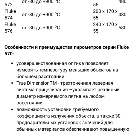
о
от -30 до +900
С
480
572
55
Fluke
200 х 170 х
о
от -30 до +900
С
480
574
55
Fluke
240 х 170 х
о
от -30 до +900
С
580
576
55
Особенности и преимущества пирометров серии Fluke
570:
усовершенствованная оптика позволяет
измерять температуру меньших объектов на
большем расстоянии
True DimensionTM - трехточечная лазерная
система прицеливания –указывает реальный
диаметр измеряемого пятна на любом
расстоянии
возможность установки требуемого
коэффициента излучения объекта, а также 30
предварительных установок значений для
обычных материалов обеспечивают повышенную